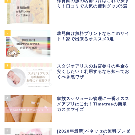
1
保育園の服の名前つけはこれで決ま
り！口コミで人気の便利グッズ5選
2
幼児向け無料プリントならこのサイ
ト！家で出来るオススメ3選
3
スタジオアリスのお宮参りの料金を
安くしたい！利用するなら知ってお
くべき裏ワザ
4
家族スケジュール管理に一番オスス
メアプリはこれ！Timetreeの簡単
カスタマイズ
5
[2020年最新]ベネッセの無料プレゼ