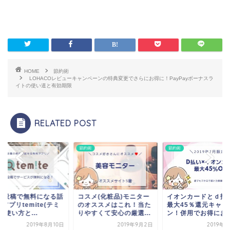
HOME
節約術
LOHACOレビューキャンペーンの特典変更でさらにお得に！PayPayボーナスラ
イトの使い道と有効期限
RELATED POST
術
節約術
節約術
NS投稿で無料になる話
コスメ(化粧品)モニター
イオンカードとｄ払
アプリtemite(テミ
のオススメはこれ！当た
最大45％還元キャン
の使い方と...
りやすくて安心の厳選...
ン！併用でお得にお買.
2019年8月10日
2019年9月2日
2019年