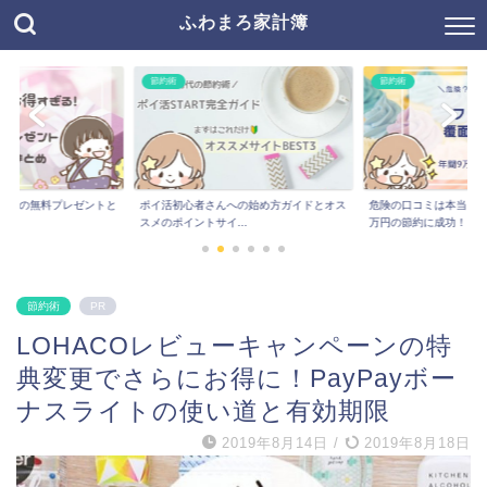
ふわまろ家計簿
節約術
節約術
ベネッセの無料プレゼントと
ポイ活初心者さんへの始め方ガイドとオス
危険の口コミは本当？
スメのポイントサイ...
万円の節約に成功！
節約術
PR
LOHACOレビューキャンペーンの特
典変更でさらにお得に！PayPayボー
ナスライトの使い道と有効期限
2019年8月14日
/
2019年8月18日