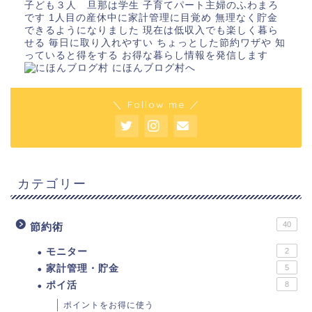
子ども３人 旦那は学生 子育てパート主婦のふわまろ
です 1人目の産休中に家計管理に目覚め 無理なく貯金
できるようになりました 現在は低収入でも楽しく暮ら
せる 毎日に取り入れやすい ちょっとした節約ワザや 知
っていると得をする お得な暮らし情報を発信します
＼ Follow me ／
カテゴリー
40
節約術
モニター
2
家計管理・貯金
5
ポイ活
8
ポイントをお得に使う