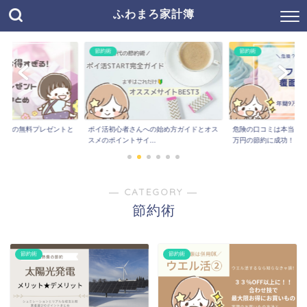
ふわまろ家計簿
節約術
節約術
ベネッセの無料プレゼントと
ポイ活初心者さんへの始め方ガイドとオス
危険の口コミは本当？
スメのポイントサイ...
万円の節約に成功！
― CATEGORY ―
節約術
節約術
節約術